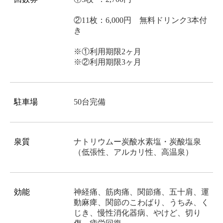
②11枚：6,000円 無料ドリンク3本付
き
※①利用期限2ヶ月
※②利用期限3ヶ月
駐車場
50台完備
泉質
ナトリウムー炭酸水素塩・炭酸塩泉
（低張性、アルカリ性、高温泉）
効能
神経痛、筋肉痛、関節痛、五十肩、運
動麻痺、関節のこわばり、うちみ、く
じき、慢性消化器病、やけど、切り