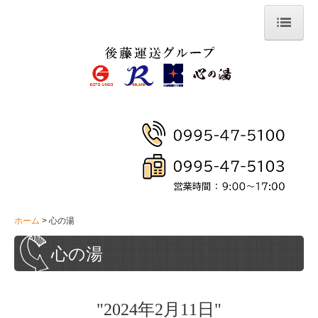
ホーム
有限会社 後藤運送
株式会社 R
有限会社 川尻運送
心の湯
採用情報
お問合せ
ホーム
心の湯
後藤運送
心の湯
R
川尻運送
"2024年2月11日"