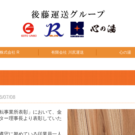
株式会社 R
有限会社 川尻運送
心の湯
6/07/08
転事業所表彰」において、金
ター理事長より表彰していた
遵守に努めている従業員一人