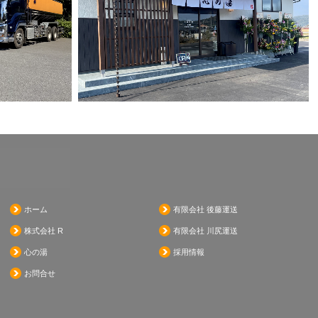
ホーム
有限会社 後藤運送
株式会社 R
有限会社 川尻運送
心の湯
採用情報
お問合せ