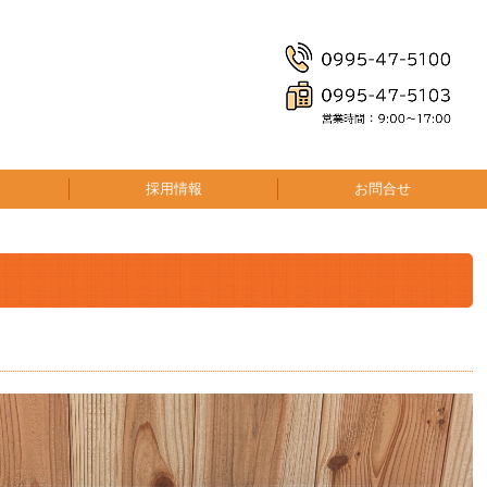
採用情報
お問合せ
後藤運送
川尻運送
心の湯
R